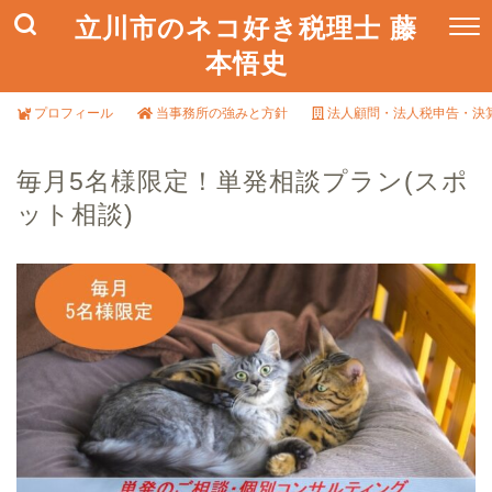
立川市のネコ好き税理士 藤
本悟史
プロフィール
当事務所の強みと方針
法人顧問・法人税申告・決
毎月5名様限定！単発相談プラン(スポ
ット相談)