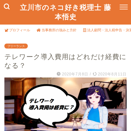
立川市のネコ好き税理士 藤
本悟史
プロフィール
当事務所の強みと方針
法人顧問・法人税申告・決
フリーランス
テレワーク導入費用はどれだけ経費に
なる？
2020年7月8日
/
2020年8月11日