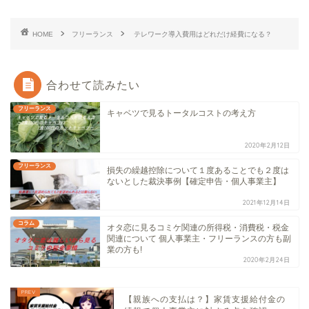
HOME
フリーランス
テレワーク導入費用はどれだけ経費になる？
合わせて読みたい
フリーランス
キャベツで見るトータルコストの考え方
2020年2月12日
フリーランス
損失の繰越控除について１度あることでも２度は
ないとした裁決事例【確定申告・個人事業主】
2021年12月14日
コラム
オタ恋に見るコミケ関連の所得税・消費税・税金
関連について 個人事業主・フリーランスの方も副
業の方も!
2020年2月24日
【親族への支払は？】家賃支援給付金の