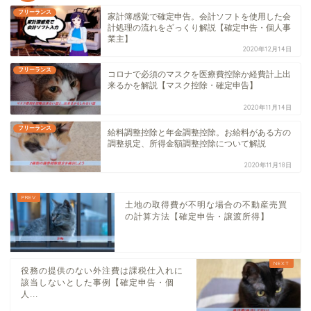
フリーランス
家計簿感覚で確定申告。会計ソフトを使用した会
計処理の流れをざっくり解説【確定申告・個人事
業主】
2020年12月14日
フリーランス
コロナで必須のマスクを医療費控除か経費計上出
来るかを解説【マスク控除・確定申告】
2020年11月14日
フリーランス
給料調整控除と年金調整控除。お給料がある方の
調整規定、所得金額調整控除について解説
2020年11月18日
土地の取得費が不明な場合の不動産売買
の計算方法【確定申告・譲渡所得】
役務の提供のない外注費は課税仕入れに
該当しないとした事例【確定申告・個
人...