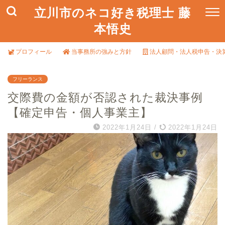
立川市のネコ好き税理士 藤
本悟史
プロフィール
当事務所の強みと方針
法人顧問・法人税申告・決
フリーランス
交際費の金額が否認された裁決事例
【確定申告・個人事業主】
2022年1月24日
/
2022年1月24日