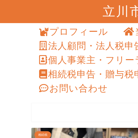
立川
プロフィール
法人顧問・法人税申
個人事業主・フリー
相続税申告・贈与税
お問い合わせ
相続税