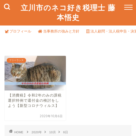
立川市のネコ好き税理士 藤
本悟史
プロフィール
当事務所の強みと方針
法人顧問・法人税申告・決
フリーランス
【消費税】令和2年のみの課税
選択特例で還付金の検討をし
よう【新型コロナウィルス】
2020年10月6日
HOME
2020年
10月
6日