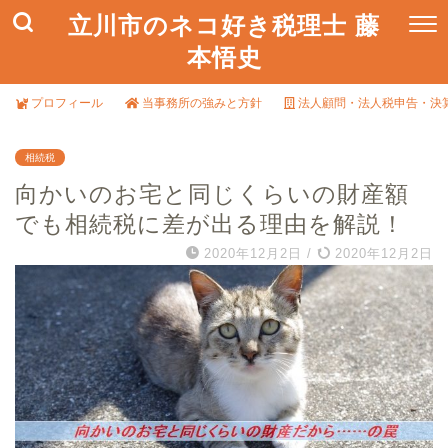
立川市のネコ好き税理士 藤
本悟史
プロフィール
当事務所の強みと方針
法人顧問・法人税申告・決
相続税
向かいのお宅と同じくらいの財産額
でも相続税に差が出る理由を解説！
2020年12月2日
/
2020年12月2日