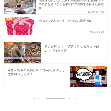
相続税で損しないために相続税の専門知識を⑦ ネ
コの手を借りずとも手軽に作成出来る自筆証書遺
言
2020年4月18日
相続税
相続税法第21条の5・贈与税の基礎控除
2019年12月6日
収入が同じでも税額は異なる理由を解
説！【確定申告】
青色申告会の無料記帳指導会で講師とし
て参加をします！