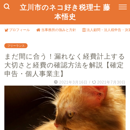
立川市のネコ好き税理士 藤
本悟史
プロフィール
当事務所の強みと方針
法人顧問・法人税申告・決
フリーランス
まだ間に合う！漏れなく経費計上する
大切さと経費の確認方法を解説【確定
申告・個人事業主】
2021年3月16日
/
2021年7月30日