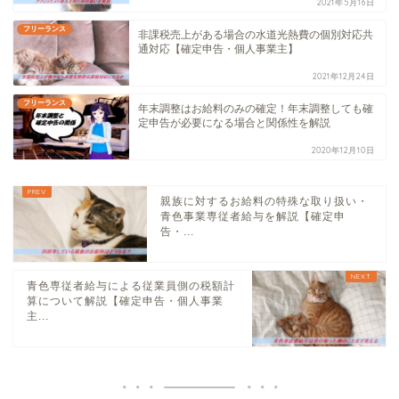
2021年5月16日
フリーランス
非課税売上がある場合の水道光熱費の個別対応共
通対応【確定申告・個人事業主】
2021年12月24日
フリーランス
年末調整はお給料のみの確定！年末調整しても確
定申告が必要になる場合と関係性を解説
2020年12月10日
親族に対するお給料の特殊な取り扱い・
青色事業専従者給与を解説【確定申
告・...
青色専従者給与による従業員側の税額計
算について解説【確定申告・個人事業
主...