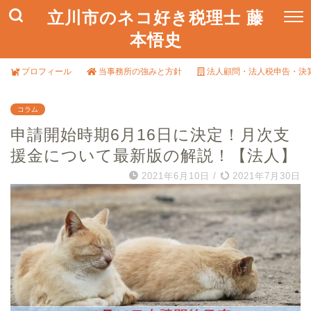
立川市のネコ好き税理士 藤
本悟史
プロフィール
当事務所の強みと方針
法人顧問・法人税申告・決
コラム
申請開始時期6月16日に決定！月次支
援金について最新版の解説！【法人】
2021年6月10日
/
2021年7月30日