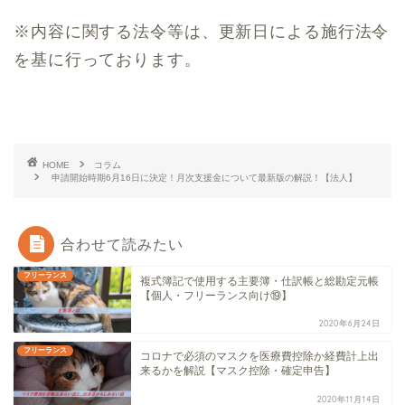
※内容に関する法令等は、更新日による施行法令
を基に行っております。
HOME
コラム
申請開始時期6月16日に決定！月次支援金について最新版の解説！【法人】
合わせて読みたい
フリーランス
複式簿記で使用する主要簿・仕訳帳と総勘定元帳
【個人・フリーランス向け⑲】
2020年6月24日
フリーランス
コロナで必須のマスクを医療費控除か経費計上出
来るかを解説【マスク控除・確定申告】
2020年11月14日