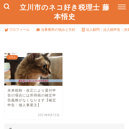
立川市のネコ好き税理士 藤
本悟史
プロフィール
当事務所の強みと方針
法人顧問・法人税申告・決
コラム
未来税制・改正により還付申
告の場合には所得税の確定申
告義務がなくなります【確定
申告・個人事業主】
2021年8月12日