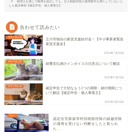
税理士を通じて帳簿を提出しても、仕入税額控除の適用要件を満たしていないと
した裁決事例【確定申告・個人事業主】
合わせて読みたい
フリーランス
立川市独自の家賃支援給付金！【中小事業者緊急
家賃支援金】
2020年7月26日
フリーランス
経費支払側のインボイスの注意点について解説
2021年11月16日
フリーランス
確定申告で大切なもう1つの期限・納付期限につ
いて解説【確定申告・個人事業主】
2021年2月24日
認定住宅新築等特別税額控除の繰越控除
の適用を受けない判断をしたと取られ
た...