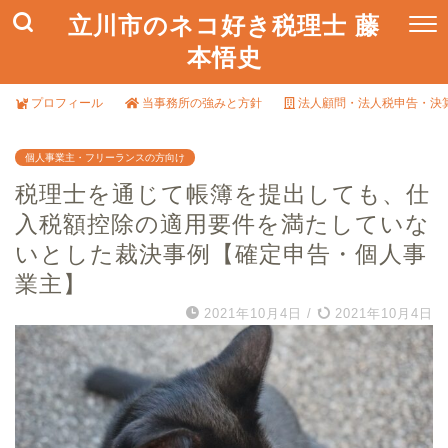
立川市のネコ好き税理士 藤
本悟史
プロフィール
当事務所の強みと方針
法人顧問・法人税申告・決
個人事業主・フリーランスの方向け
税理士を通じて帳簿を提出しても、仕
入税額控除の適用要件を満たしていな
いとした裁決事例【確定申告・個人事
業主】
2021年10月4日
/
2021年10月4日