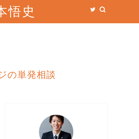
本悟史
ジの単発相談