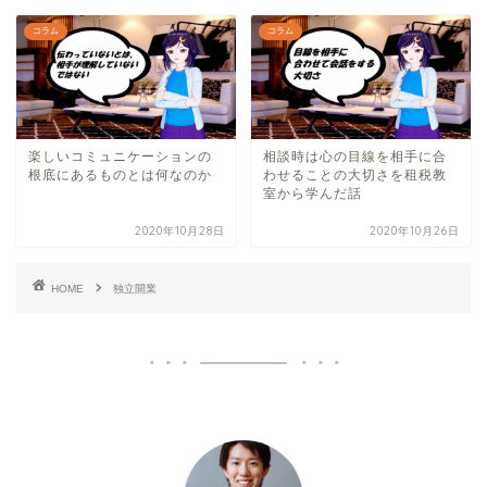
コラム
コラム
楽しいコミュニケーションの
相談時は心の目線を相手に合
根底にあるものとは何なのか
わせることの大切さを租税教
室から学んだ話
2020年10月28日
2020年10月26日
HOME
独立開業