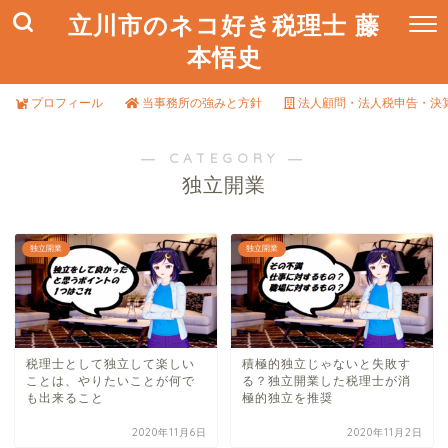
立川市のネコ好き税理士 藤
本悟史
プロフィール
当事務所の強みと方針
法人顧問・法人税申告・決
― CATEGORY ―
独立開業
独立開業
独立開業
税理士として独立して楽しい
積極的独立じゃないと失敗す
ことは、やりたいことが何で
る？独立開業した税理士が消
も出来ること
極的独立を推奨
2020年11月6日
2020年11月2日