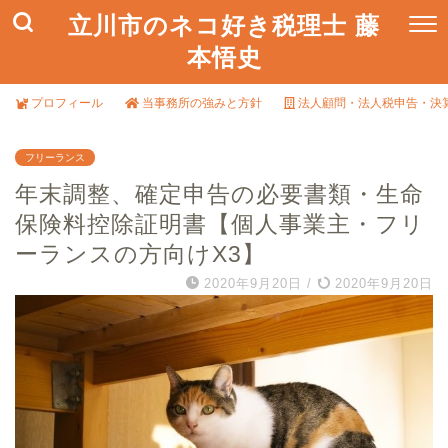
立川市のネコ好き税理士 藤
本悟史
プロフィール
当事務所の強みと方針
法人顧問・法人税申告・決
フリーランス
年末調整、確定申告の必要書類・生命
保険料控除証明書【個人事業主・フリ
ーランスの方向けX3】
2020年9月20日
/
2020年9月20日