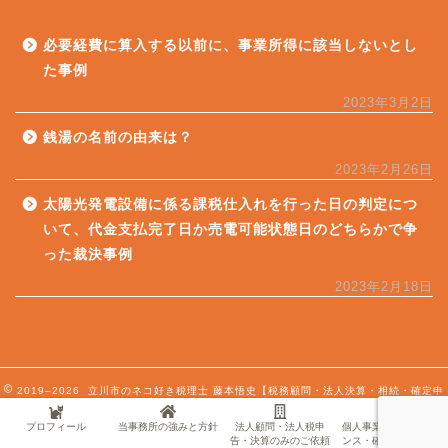
必要経費に算入する以前に、事業所得に該当しないとし
た事例
2023年3月2日
銭湯の名前の由来は？
2023年2月26日
太陽光発電設備に係る課税仕入れを行った日の判定につ
いて、代金支払完了日か売電可能状態日のどちらかで争
った裁決事例
2023年2月18日
2019–2026 立川市のネコ好き税理士 藤本悟史【税務顧問・法人決算・相続・確定申
告対応】
プロフィール
当事務所の強みと方針
法人顧問・法人税申
個人事業主・フリーラ
告・決算のみのご依頼
ンス・確定申告のご依