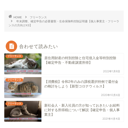
HOME
フリーランス
年末調整、確定申告の必要書類・生命保険料控除証明書【個人事業主・フリーラ
ンスの方向けX3】
合わせて読みたい
フリーランス
居住用財産の特別控除と住宅借入金等特別控除
【確定申告・不動産譲渡所得】
2022年1月8日
フリーランス
【消費税】令和2年のみの課税選択特例で還付金
の検討をしよう【新型コロナウィルス】
2020年10月6日
フリーランス
新社会人・新入社員の方が知っておきたいお給料
に対する所得税について解説【確定申告・個人事
業主】
2021年4月4日