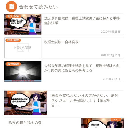
合わせて読みたい
税理士試験
燃え尽き症候群・税理士試験終了後に起きる手持
無沙汰感
2020年8月28日
税理士試験
税理士試験・合格発表
2019年12月13日
税理士試験
令和３年度の税理士試験を見て、税理士試験の向
かう路の先にあるものを考える
2021年9月6日
税金を支払わない月の方が少ない。納付
スケジュールを確認しよう【確定申
告・...
除夜の鐘と税金の数