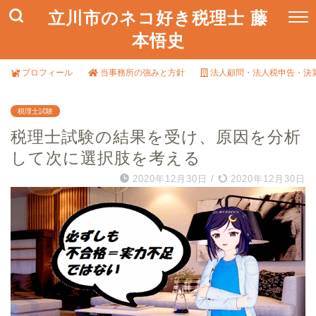
立川市のネコ好き税理士 藤
本悟史
プロフィール
当事務所の強みと方針
法人顧問・法人税申告・決
税理士試験
税理士試験の結果を受け、原因を分析
して次に選択肢を考える
2020年12月30日
/
2020年12月30日