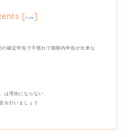
tents
[
]
hide
・初の確定申告で不慣れで期限内申告が出来な
、は理由にならない
告を行いましょう