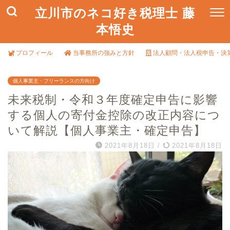
立川市のネコ好き税理士 藤
本悟史
プロフィール
当事務所の強みと方針
法人顧問・法人税申告・決
個人事業主・フリーランスの方向け
未来税制・令和３年度確定申告に影響
する個人の寄付金控除の改正内容につ
いて解説【個人事業主・確定申告】
2021年8月18日
/
2021年8月18日