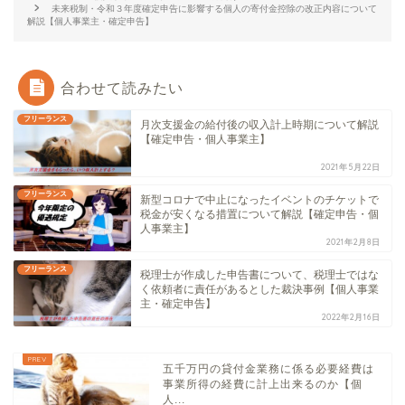
未来税制・令和３年度確定申告に影響する個人の寄付金控除の改正内容について
解説【個人事業主・確定申告】
合わせて読みたい
フリーランス
月次支援金の給付後の収入計上時期について解説
【確定申告・個人事業主】
2021年5月22日
フリーランス
新型コロナで中止になったイベントのチケットで
税金が安くなる措置について解説【確定申告・個
人事業主】
2021年2月8日
フリーランス
税理士が作成した申告書について、税理士ではな
く依頼者に責任があるとした裁決事例【個人事業
主・確定申告】
2022年2月16日
五千万円の貸付金業務に係る必要経費は
事業所得の経費に計上出来るのか【個
人...