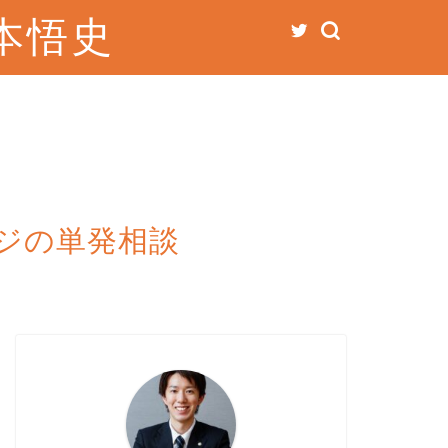
本悟史
ジの単発相談