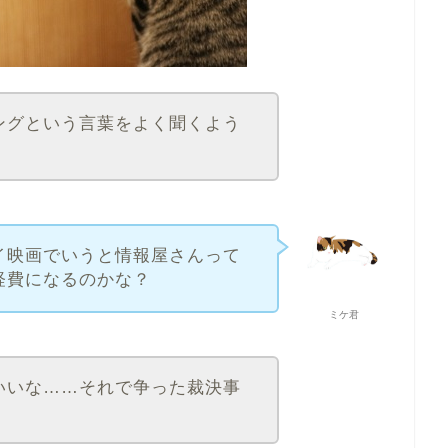
ングという言葉をよく聞くよう
イ映画でいうと情報屋さんって
経費になるのかな？
ミケ君
いいな……それで争った裁決事