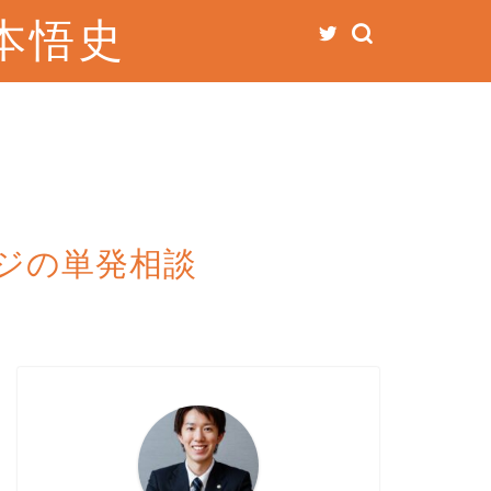
本悟史
ジの単発相談