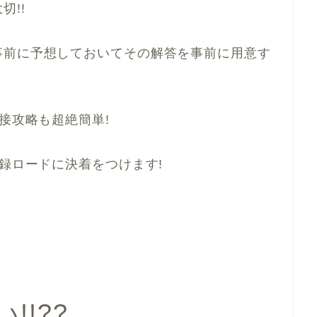
切!!
事前に予想しておいてその解答を事前に用意す
面接攻略も超絶簡単!
録ロードに決着をつけます!
!!??