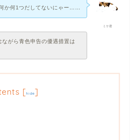
何か何1つだしてないにゃー……
ミケ君
念ながら青色申告の優遇措置は
tents
[
]
hide