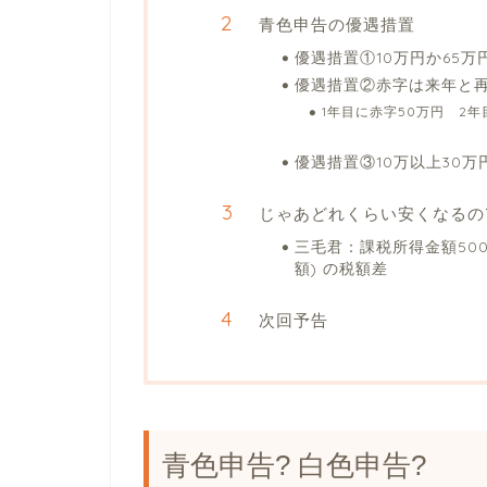
青色申告の優遇措置
優遇措置①10万円か65
優遇措置②赤字は来年と
1年目に赤字50万円 2
優遇措置③10万以上30
じゃあどれくらい安くなるの
三毛君：課税所得金額50
額) の税額差
次回予告
青色申告? 白色申告?