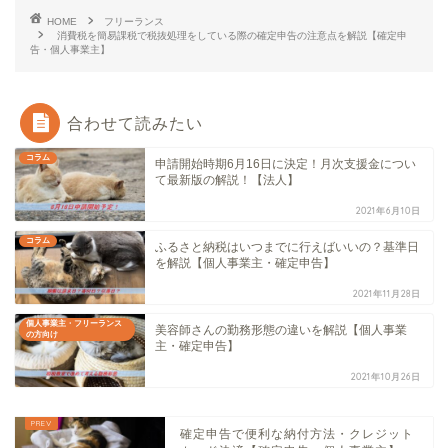
HOME
フリーランス
消費税を簡易課税で税抜処理をしている際の確定申告の注意点を解説【確定申
告・個人事業主】
合わせて読みたい
コラム
申請開始時期6月16日に決定！月次支援金につい
て最新版の解説！【法人】
2021年6月10日
コラム
ふるさと納税はいつまでに行えばいいの？基準日
を解説【個人事業主・確定申告】
2021年11月28日
個人事業主・フリーランス
美容師さんの勤務形態の違いを解説【個人事業
の方向け
主・確定申告】
2021年10月26日
確定申告で便利な納付方法・クレジット