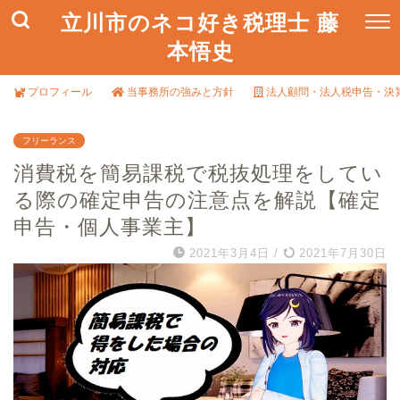
立川市のネコ好き税理士 藤
本悟史
プロフィール
当事務所の強みと方針
法人顧問・法人税申告・決
フリーランス
消費税を簡易課税で税抜処理をしてい
る際の確定申告の注意点を解説【確定
申告・個人事業主】
2021年3月4日
/
2021年7月30日