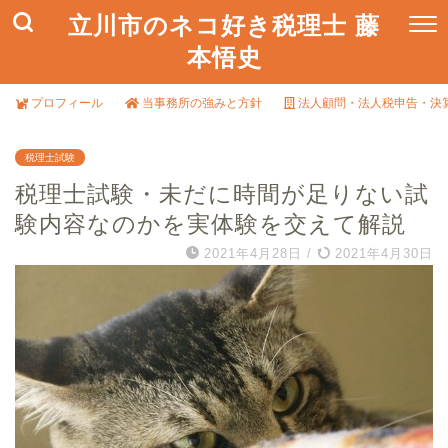
立川市のネコ好き税理士 藤
本悟史
プロフィール
当事務所の強みと方針
法人顧問・法人税申告・決
税理士試験
税理士試験・未だに時間が足りない試
験内容なのかを実体験を交えて解説
2021年4月28日
/
2021年4月30日