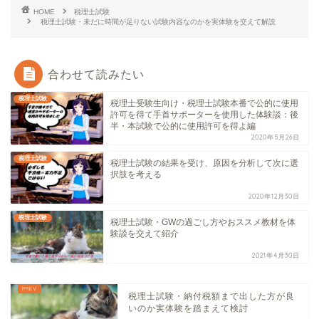
HOME
税理士試験
税理士試験・未だに時間が足りない試験内容なのかを実体験を交えて解説
合わせて読みたい
税理士試験
税理士受験生向け・税理士試験本番で公的に使用
許可を得て手首サポーターを使用した体験談：後
半・本試験で公的に使用許可を得よ編
2020年5月26日
税理士試験
税理士試験の結果を受け、原因を分析して次に選
択肢を考える
2020年12月30日
税理士試験
税理士試験・GWの過ごし方やおススメ教材を体
験談を交えて紹介
2021年4月30日
税理士試験・納付税額まで出した方が良
いのか実体験を踏まえて検討