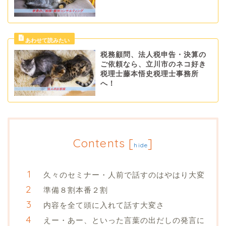
税務顧問、法人税申告・決算の
ご依頼なら、立川市のネコ好き
税理士藤本悟史税理士事務所
へ！
Contents
[
]
hide
久々のセミナー・人前で話すのはやはり大変
準備８割本番２割
内容を全て頭に入れて話す大変さ
えー・あー、といった言葉の出だしの発言に