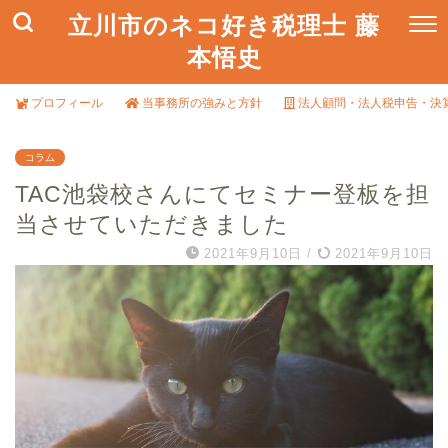
立川市のネコ好き税理士 藤
本悟史
プロフィール
当事務所の強みと方針
法人顧問・法人税申告・決
コラム
TAC池袋校さんにてセミナー登板を担
当させていただきました
2021年9月10日
/
2021年9月10日