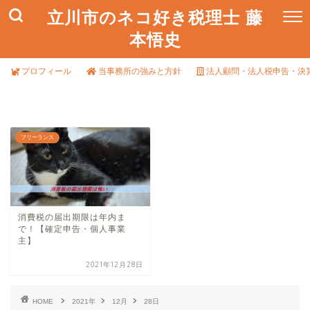
立川市のネコ好き税理士 藤
本悟史
プロフィール
当事務所の強みと方針
法人顧問・法人税申告・決
フリーランス
消費税の届出期限は年内ま
で！【確定申告・個人事業
主】
2021年12月28日
HOME
2021年
12月
28日