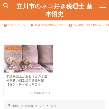
立川市のネコ好き税理士 藤
本悟史
プロフィール
当事務所の強みと方針
法人顧問・法人税申告・決
フリーランス
非課税売上がある場合の水道
光熱費の個別対応共通対応
【確定申告・個人事業主】
2021年12月24日
HOME
2021年
12月
24日