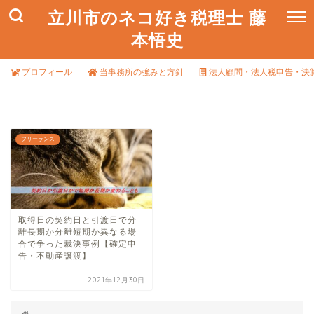
立川市のネコ好き税理士 藤
本悟史
プロフィール
当事務所の強みと方針
法人顧問・法人税申告・決
フリーランス
取得日の契約日と引渡日で分
離長期か分離短期か異なる場
合で争った裁決事例【確定申
告・不動産譲渡】
2021年12月30日