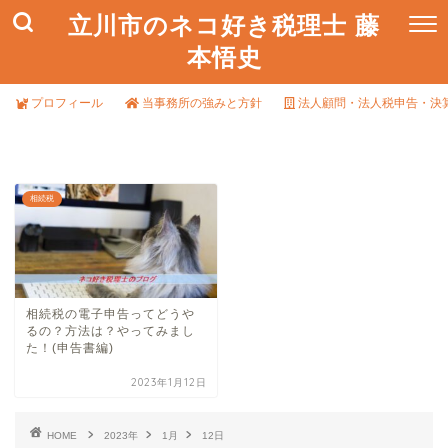
立川市のネコ好き税理士 藤
本悟史
プロフィール
当事務所の強みと方針
法人顧問・法人税申告・決
相続税
相続税の電子申告ってどうや
るの？方法は？やってみまし
た！(申告書編)
2023年1月12日
HOME
2023年
1月
12日