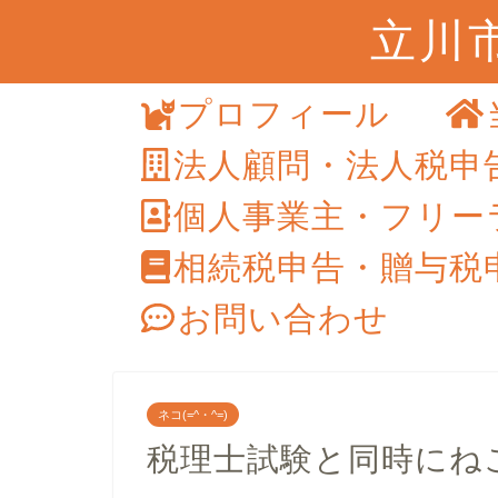
立川
プロフィール
法人顧問・法人税申
個人事業主・フリー
相続税申告・贈与税
お問い合わせ
ネコ(=^・^=)
税理士試験と同時にねこ