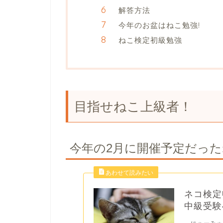
解答方法
今年のお盆はねこ勉強!
ねこ検定初級勉強
目指せねこ上級者！
今年の2月に開催予定だっ
ネコ検定
中級受験