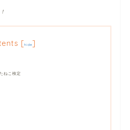
る！
tents
[
]
hide
たねこ検定